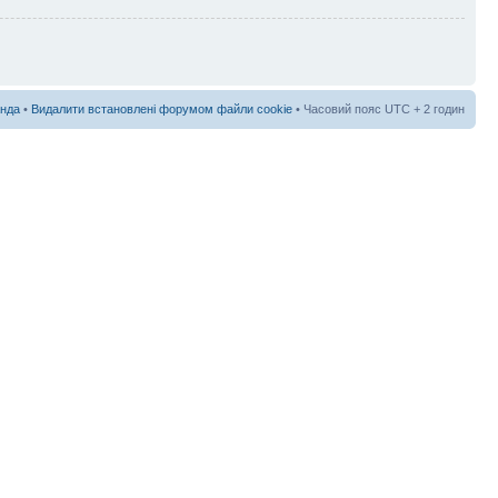
нда
•
Видалити встановлені форумом файли cookie
• Часовий пояс UTC + 2 годин