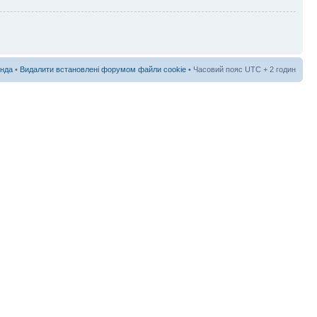
нда
•
Видалити встановлені форумом файли cookie
• Часовий пояс UTC + 2 годин