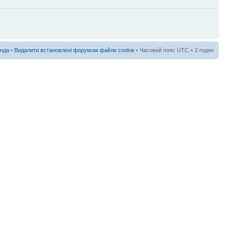
нда
•
Видалити встановлені форумом файли cookie
• Часовий пояс UTC + 2 годин