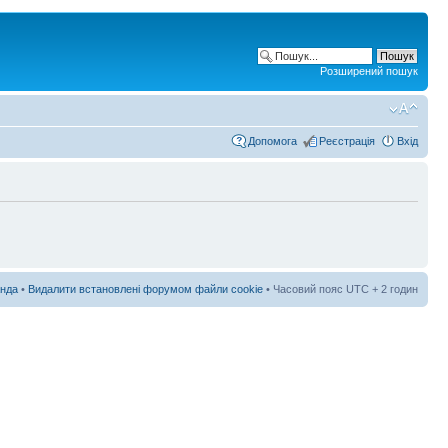
Розширений пошук
Допомога
Реєстрація
Вхід
нда
•
Видалити встановлені форумом файли cookie
• Часовий пояс UTC + 2 годин