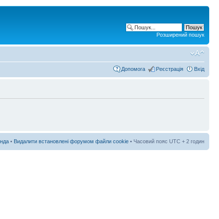
Розширений пошук
Допомога
Реєстрація
Вхід
нда
•
Видалити встановлені форумом файли cookie
• Часовий пояс UTC + 2 годин