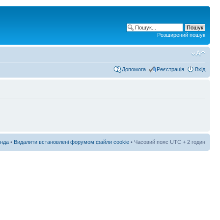
Розширений пошук
Допомога
Реєстрація
Вхід
нда
•
Видалити встановлені форумом файли cookie
• Часовий пояс UTC + 2 годин