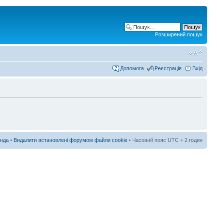
Розширений пошук
Допомога
Реєстрація
Вхід
нда
•
Видалити встановлені форумом файли cookie
• Часовий пояс UTC + 2 годин