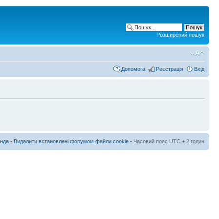
Розширений пошук
Допомога
Реєстрація
Вхід
нда
•
Видалити встановлені форумом файли cookie
• Часовий пояс UTC + 2 годин