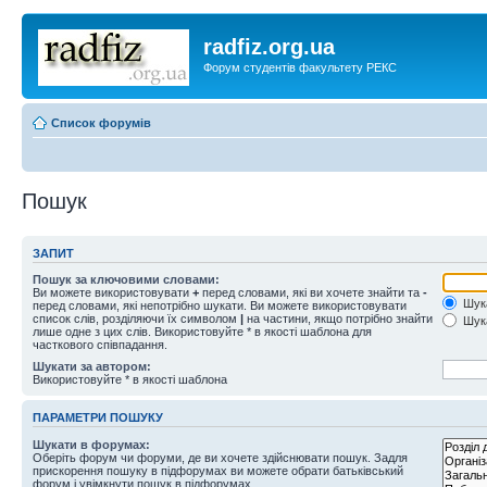
radfiz.org.ua
Форум студентів факультету РЕКС
Список форумів
Пошук
ЗАПИТ
Пошук за ключовими словами:
Ви можете використовувати
+
перед словами, які ви хочете знайти та
-
Шука
перед словами, які непотрібно шукати. Ви можете використовувати
список слів, розділяючи їх символом
|
на частини, якщо потрібно знайти
Шука
лише одне з цих слів. Використовуйте * в якості шаблона для
часткового співпадання.
Шукати за автором:
Використовуйте * в якості шаблона
ПАРАМЕТРИ ПОШУКУ
Шукати в форумах:
Оберіть форум чи форуми, де ви хочете здійснювати пошук. Задля
прискорення пошуку в підфорумах ви можете обрати батьківський
форум і увімкнути пошук в підфорумах.