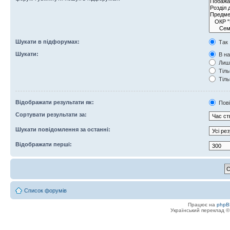
Шукати в підфорумах:
Так
Шукати:
В на
Лише
Тіль
Тіль
Відображати результати як:
Пов
Сортувати результати за:
Шукати повідомлення за останні:
Відображати перші:
Список форумів
Працює на
phpB
Український переклад 