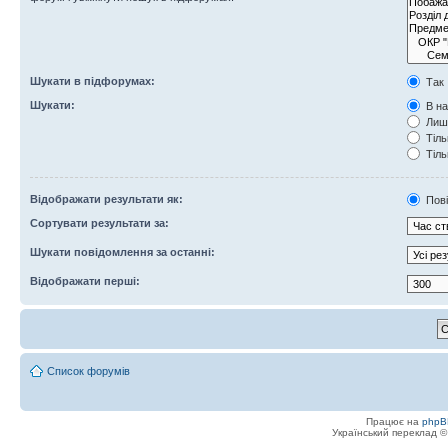
Шукати в підфорумах:
Так
Шукати:
В на
Лише
Тіль
Тіль
Відображати результати як:
Пов
Сортувати результати за:
Шукати повідомлення за останні:
Відображати перші:
Список форумів
Працює на
phpB
Український переклад 