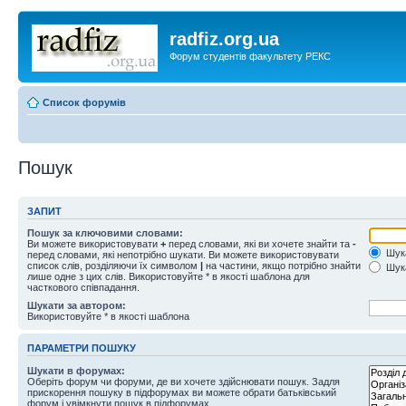
radfiz.org.ua
Форум студентів факультету РЕКС
Список форумів
Пошук
ЗАПИТ
Пошук за ключовими словами:
Ви можете використовувати
+
перед словами, які ви хочете знайти та
-
Шука
перед словами, які непотрібно шукати. Ви можете використовувати
список слів, розділяючи їх символом
|
на частини, якщо потрібно знайти
Шука
лише одне з цих слів. Використовуйте * в якості шаблона для
часткового співпадання.
Шукати за автором:
Використовуйте * в якості шаблона
ПАРАМЕТРИ ПОШУКУ
Шукати в форумах:
Оберіть форум чи форуми, де ви хочете здійснювати пошук. Задля
прискорення пошуку в підфорумах ви можете обрати батьківський
форум і увімкнути пошук в підфорумах.