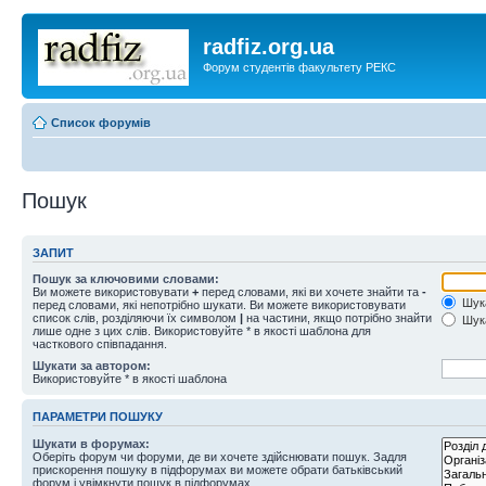
radfiz.org.ua
Форум студентів факультету РЕКС
Список форумів
Пошук
ЗАПИТ
Пошук за ключовими словами:
Ви можете використовувати
+
перед словами, які ви хочете знайти та
-
Шука
перед словами, які непотрібно шукати. Ви можете використовувати
список слів, розділяючи їх символом
|
на частини, якщо потрібно знайти
Шука
лише одне з цих слів. Використовуйте * в якості шаблона для
часткового співпадання.
Шукати за автором:
Використовуйте * в якості шаблона
ПАРАМЕТРИ ПОШУКУ
Шукати в форумах:
Оберіть форум чи форуми, де ви хочете здійснювати пошук. Задля
прискорення пошуку в підфорумах ви можете обрати батьківський
форум і увімкнути пошук в підфорумах.