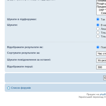
Шукати в підфорумах:
Так
Шукати:
В на
Лише
Тіль
Тіль
Відображати результати як:
Пов
Сортувати результати за:
Шукати повідомлення за останні:
Відображати перші:
Список форумів
Працює на
phpB
Український переклад 