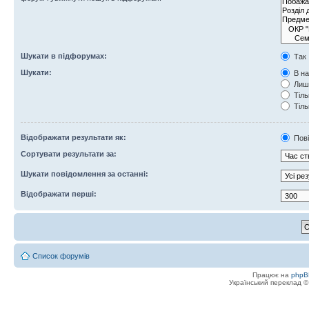
Шукати в підфорумах:
Так
Шукати:
В на
Лише
Тіль
Тіль
Відображати результати як:
Пов
Сортувати результати за:
Шукати повідомлення за останні:
Відображати перші:
Список форумів
Працює на
phpB
Український переклад 