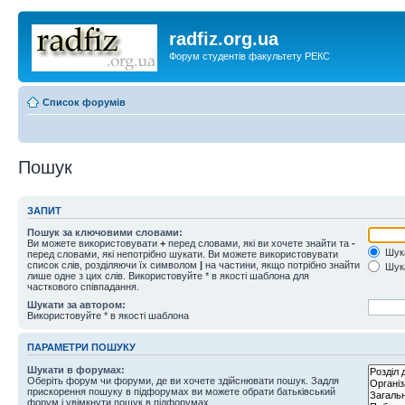
radfiz.org.ua
Форум студентів факультету РЕКС
Список форумів
Пошук
ЗАПИТ
Пошук за ключовими словами:
Ви можете використовувати
+
перед словами, які ви хочете знайти та
-
Шука
перед словами, які непотрібно шукати. Ви можете використовувати
список слів, розділяючи їх символом
|
на частини, якщо потрібно знайти
Шука
лише одне з цих слів. Використовуйте * в якості шаблона для
часткового співпадання.
Шукати за автором:
Використовуйте * в якості шаблона
ПАРАМЕТРИ ПОШУКУ
Шукати в форумах:
Оберіть форум чи форуми, де ви хочете здійснювати пошук. Задля
прискорення пошуку в підфорумах ви можете обрати батьківський
форум і увімкнути пошук в підфорумах.