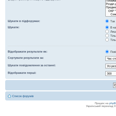
Шукати в підфорумах:
Так
Шукати:
В на
Лише
Тіль
Тіль
Відображати результати як:
Пов
Сортувати результати за:
Шукати повідомлення за останні:
Відображати перші:
Список форумів
Працює на
phpB
Український переклад 