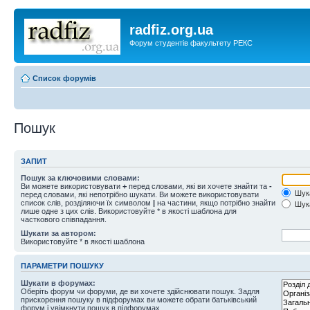
radfiz.org.ua
Форум студентів факультету РЕКС
Список форумів
Пошук
ЗАПИТ
Пошук за ключовими словами:
Ви можете використовувати
+
перед словами, які ви хочете знайти та
-
Шука
перед словами, які непотрібно шукати. Ви можете використовувати
список слів, розділяючи їх символом
|
на частини, якщо потрібно знайти
Шука
лише одне з цих слів. Використовуйте * в якості шаблона для
часткового співпадання.
Шукати за автором:
Використовуйте * в якості шаблона
ПАРАМЕТРИ ПОШУКУ
Шукати в форумах:
Оберіть форум чи форуми, де ви хочете здійснювати пошук. Задля
прискорення пошуку в підфорумах ви можете обрати батьківський
форум і увімкнути пошук в підфорумах.