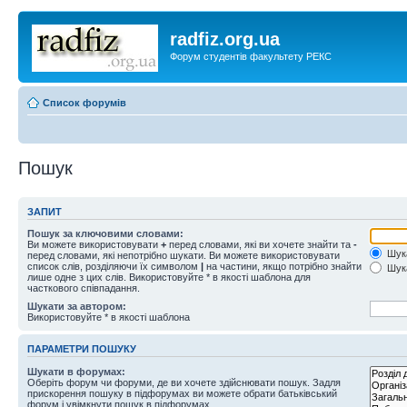
radfiz.org.ua
Форум студентів факультету РЕКС
Список форумів
Пошук
ЗАПИТ
Пошук за ключовими словами:
Ви можете використовувати
+
перед словами, які ви хочете знайти та
-
Шука
перед словами, які непотрібно шукати. Ви можете використовувати
список слів, розділяючи їх символом
|
на частини, якщо потрібно знайти
Шука
лише одне з цих слів. Використовуйте * в якості шаблона для
часткового співпадання.
Шукати за автором:
Використовуйте * в якості шаблона
ПАРАМЕТРИ ПОШУКУ
Шукати в форумах:
Оберіть форум чи форуми, де ви хочете здійснювати пошук. Задля
прискорення пошуку в підфорумах ви можете обрати батьківський
форум і увімкнути пошук в підфорумах.