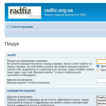
radfiz.org.ua
Форум студентів факультету РЕКС
Список форумів
Пошук
ЗАПИТ
Пошук за ключовими словами:
Ви можете використовувати
+
перед словами, які ви хочете знайти та
-
Шука
перед словами, які непотрібно шукати. Ви можете використовувати
список слів, розділяючи їх символом
|
на частини, якщо потрібно знайти
Шука
лише одне з цих слів. Використовуйте * в якості шаблона для
часткового співпадання.
Шукати за автором:
Використовуйте * в якості шаблона
ПАРАМЕТРИ ПОШУКУ
Шукати в форумах:
Оберіть форум чи форуми, де ви хочете здійснювати пошук. Задля
прискорення пошуку в підфорумах ви можете обрати батьківський
форум і увімкнути пошук в підфорумах.