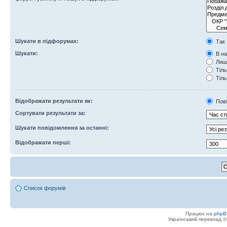
Шукати в підфорумах:
Так
Шукати:
В на
Лише
Тіль
Тіль
Відображати результати як:
Пов
Сортувати результати за:
Шукати повідомлення за останні:
Відображати перші:
Список форумів
Працює на
phpB
Український переклад 