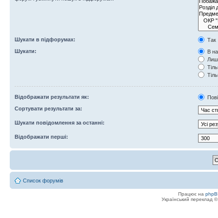
Шукати в підфорумах:
Так
Шукати:
В на
Лише
Тіль
Тіль
Відображати результати як:
Пов
Сортувати результати за:
Шукати повідомлення за останні:
Відображати перші:
Список форумів
Працює на
phpB
Український переклад 