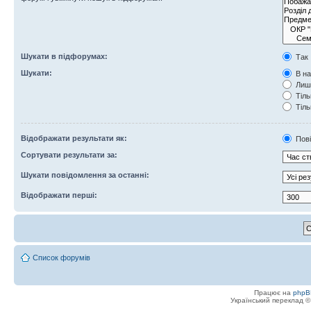
Шукати в підфорумах:
Так
Шукати:
В на
Лише
Тіль
Тіль
Відображати результати як:
Пов
Сортувати результати за:
Шукати повідомлення за останні:
Відображати перші:
Список форумів
Працює на
phpB
Український переклад 