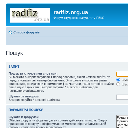
radfiz.org.ua
Форум студентів факультету РЕКС
Список форумів
Пошук
ЗАПИТ
Пошук за ключовими словами:
Ви можете використовувати
+
перед словами, які ви хочете знайти та
-
Шука
перед словами, які непотрібно шукати. Ви можете використовувати
список слів, розділяючи їх символом
|
на частини, якщо потрібно знайти
Шука
лише одне з цих слів. Використовуйте * в якості шаблона для
часткового співпадання.
Шукати за автором:
Використовуйте * в якості шаблона
ПАРАМЕТРИ ПОШУКУ
Шукати в форумах:
Оберіть форум чи форуми, де ви хочете здійснювати пошук. Задля
прискорення пошуку в підфорумах ви можете обрати батьківський
форум і увімкнути пошук в підфорумах.