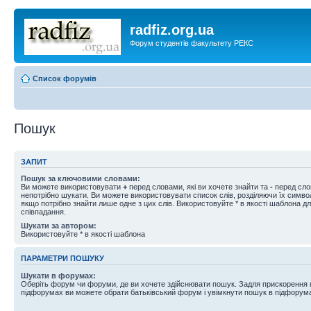
radfiz.org.ua
Форум студентів факультету РЕКС
Список форумів
Пошук
ЗАПИТ
Пошук за ключовими словами:
Ви можете використовувати
+
перед словами, які ви хочете знайти та
-
перед слов
непотрібно шукати. Ви можете використовувати список слів, розділяючи їх симв
якщо потрібно знайти лише одне з цих слів. Використовуйте * в якості шаблона д
співпадання.
Шукати за автором:
Використовуйте * в якості шаблона
ПАРАМЕТРИ ПОШУКУ
Шукати в форумах:
Оберіть форум чи форуми, де ви хочете здійснювати пошук. Задля прискорення
підфорумах ви можете обрати батьківський форум і увімкнути пошук в підфорум