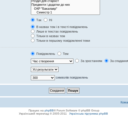
Так
Ні
В назвах тем і в тексті повідомлень
Лише в текстах повідомлень
Тільки в назвах тем
Тільки в першому повідомленні теми
Повідомлень
Тем
За зростанням
За спаданн
символів повідомлень
Кома
Працює на
phpBB
® Forum Software © phpBB Group
Український переклад © 2005-2011
Українська підтримка phpBB