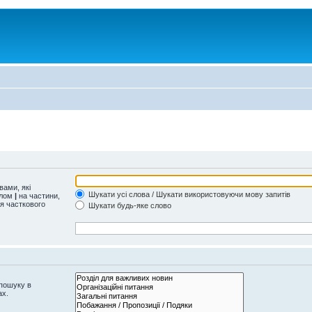
ами, які
Шукати усі слова / Шукати використовуючи мову запитів
олом
|
на частини,
ля часткового
Шукати будь-яке слово
 пошуку в
ах.