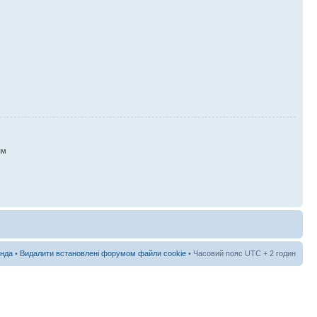
ям
нда
•
Видалити встановлені форумом файли cookie
• Часовий пояс UTC + 2 годин