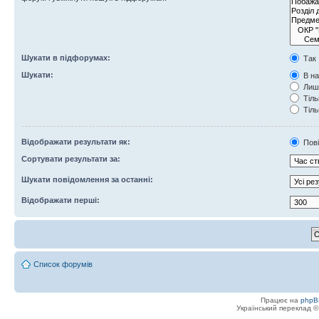
Шукати в підфорумах:
Так
Шукати:
В на
Лише
Тіль
Тіль
Відображати результати як:
Пов
Сортувати результати за:
Шукати повідомлення за останні:
Відображати перші:
Список форумів
Працює на
phpB
Український переклад 