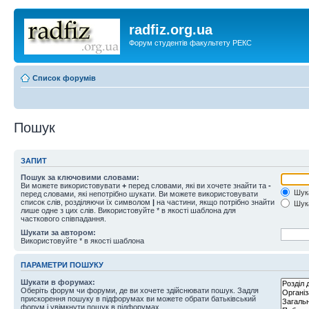
radfiz.org.ua
Форум студентів факультету РЕКС
Список форумів
Пошук
ЗАПИТ
Пошук за ключовими словами:
Ви можете використовувати
+
перед словами, які ви хочете знайти та
-
Шука
перед словами, які непотрібно шукати. Ви можете використовувати
список слів, розділяючи їх символом
|
на частини, якщо потрібно знайти
Шука
лише одне з цих слів. Використовуйте * в якості шаблона для
часткового співпадання.
Шукати за автором:
Використовуйте * в якості шаблона
ПАРАМЕТРИ ПОШУКУ
Шукати в форумах:
Оберіть форум чи форуми, де ви хочете здійснювати пошук. Задля
прискорення пошуку в підфорумах ви можете обрати батьківський
форум і увімкнути пошук в підфорумах.