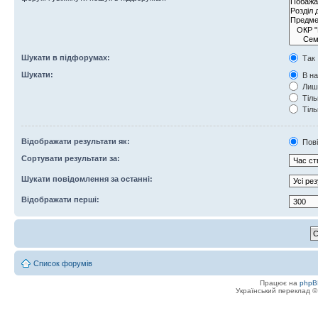
Шукати в підфорумах:
Так
Шукати:
В на
Лише
Тіль
Тіль
Відображати результати як:
Пов
Сортувати результати за:
Шукати повідомлення за останні:
Відображати перші:
Список форумів
Працює на
phpB
Український переклад 