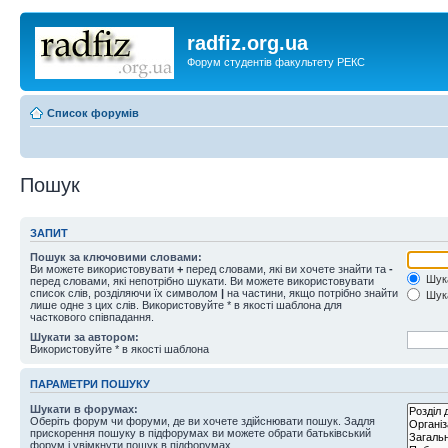
radfiz.org.ua
Форум студентів факультету РЕКС
Список форумів
Пошук
ЗАПИТ
Пошук за ключовими словами:
Ви можете використовувати
+
перед словами, які ви хочете знайти та
-
Шука
перед словами, які непотрібно шукати. Ви можете використовувати
список слів, розділяючи їх символом
|
на частини, якщо потрібно знайти
Шука
лише одне з цих слів. Використовуйте * в якості шаблона для
часткового співпадання.
Шукати за автором:
Використовуйте * в якості шаблона
ПАРАМЕТРИ ПОШУКУ
Шукати в форумах:
Оберіть форум чи форуми, де ви хочете здійснювати пошук. Задля
прискорення пошуку в підфорумах ви можете обрати батьківський
форум і увімкнути пошук в підфорумах.