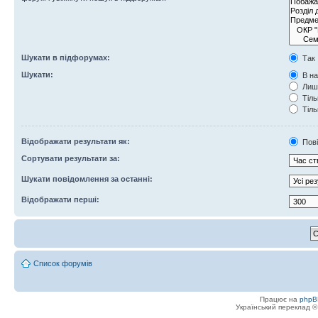
Шукати в підфорумах:
Так
Шукати:
В на
Лише
Тіль
Тіль
Відображати результати як:
Пов
Сортувати результати за:
Шукати повідомлення за останні:
Відображати перші:
Список форумів
Працює на
phpB
Український переклад 