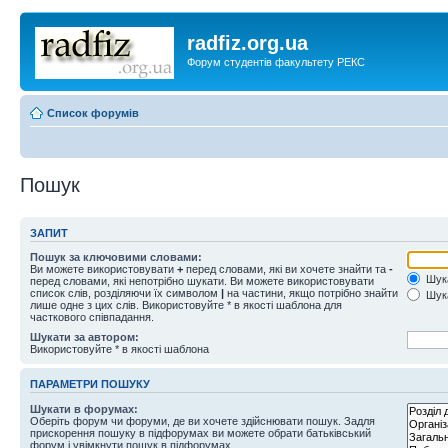
radfiz.org.ua
Форум студентів факультету РЕКС
Список форумів
Пошук
ЗАПИТ
Пошук за ключовими словами:
Ви можете використовувати
+
перед словами, які ви хочете знайти та
-
Шука
перед словами, які непотрібно шукати. Ви можете використовувати
список слів, розділяючи їх символом
|
на частини, якщо потрібно знайти
Шука
лише одне з цих слів. Використовуйте * в якості шаблона для
часткового співпадання.
Шукати за автором:
Використовуйте * в якості шаблона
ПАРАМЕТРИ ПОШУКУ
Шукати в форумах:
Оберіть форум чи форуми, де ви хочете здійснювати пошук. Задля
прискорення пошуку в підфорумах ви можете обрати батьківський
форум і увімкнути пошук в підфорумах.