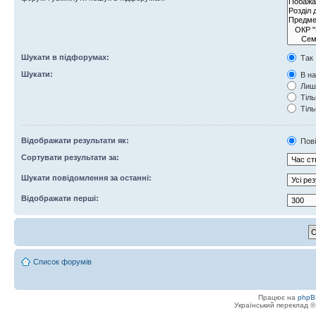
Шукати в підфорумах:
Так
Шукати:
В на
Лише
Тіль
Тіль
Відображати результати як:
Пов
Сортувати результати за:
Шукати повідомлення за останні:
Відображати перші:
Список форумів
Працює на
phpB
Український переклад 