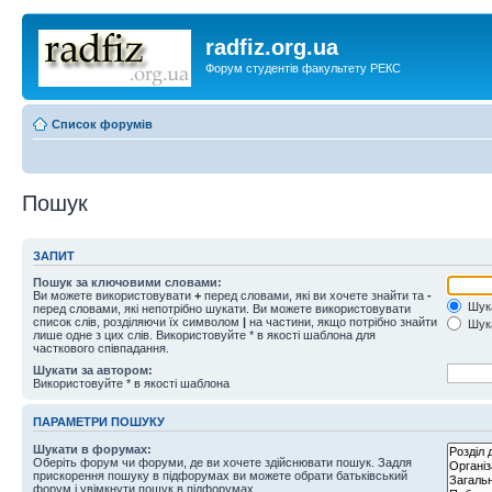
radfiz.org.ua
Форум студентів факультету РЕКС
Список форумів
Пошук
ЗАПИТ
Пошук за ключовими словами:
Ви можете використовувати
+
перед словами, які ви хочете знайти та
-
Шука
перед словами, які непотрібно шукати. Ви можете використовувати
список слів, розділяючи їх символом
|
на частини, якщо потрібно знайти
Шука
лише одне з цих слів. Використовуйте * в якості шаблона для
часткового співпадання.
Шукати за автором:
Використовуйте * в якості шаблона
ПАРАМЕТРИ ПОШУКУ
Шукати в форумах:
Оберіть форум чи форуми, де ви хочете здійснювати пошук. Задля
прискорення пошуку в підфорумах ви можете обрати батьківський
форум і увімкнути пошук в підфорумах.