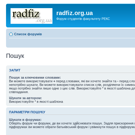
radfiz.org.ua
Форум студентів факультету РЕКС
Список форумів
Пошук
ЗАПИТ
Пошук за ключовими словами:
Ви можете використовувати
+
перед словами, які ви хочете знайти та
-
перед слов
непотрібно шукати. Ви можете використовувати список слів, розділяючи їх симв
якщо потрібно знайти лише одне з цих слів. Використовуйте * в якості шаблона д
співпадання.
Шукати за автором:
Використовуйте * в якості шаблона
ПАРАМЕТРИ ПОШУКУ
Шукати в форумах:
Оберіть форум чи форуми, де ви хочете здійснювати пошук. Задля прискорення
підфорумах ви можете обрати батьківський форум і увімкнути пошук в підфорум