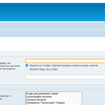
ами, які
Шукати усі слова / Шукати використовуючи мову запитів
олом
|
на частини,
ля часткового
Шукати будь-яке слово
 пошуку в
ах.