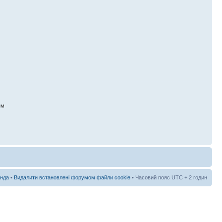
ям
нда
•
Видалити встановлені форумом файли cookie
• Часовий пояс UTC + 2 годин