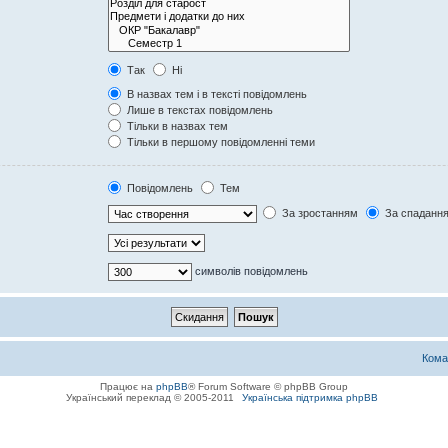
Так
Ні
В назвах тем і в тексті повідомлень
Лише в текстах повідомлень
Тільки в назвах тем
Тільки в першому повідомленні теми
Повідомлень
Тем
За зростанням
За спаданн
символів повідомлень
Кома
Працює на
phpBB
® Forum Software © phpBB Group
Український переклад © 2005-2011
Українська підтримка phpBB