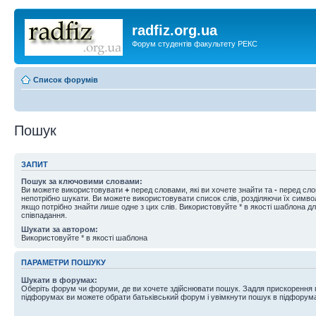
radfiz.org.ua
Форум студентів факультету РЕКС
Список форумів
Пошук
ЗАПИТ
Пошук за ключовими словами:
Ви можете використовувати
+
перед словами, які ви хочете знайти та
-
перед слов
непотрібно шукати. Ви можете використовувати список слів, розділяючи їх симв
якщо потрібно знайти лише одне з цих слів. Використовуйте * в якості шаблона д
співпадання.
Шукати за автором:
Використовуйте * в якості шаблона
ПАРАМЕТРИ ПОШУКУ
Шукати в форумах:
Оберіть форум чи форуми, де ви хочете здійснювати пошук. Задля прискорення
підфорумах ви можете обрати батьківський форум і увімкнути пошук в підфорум