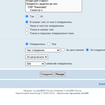
Так
Ні
В назвах тем і в тексті повідомлень
Лише в текстах повідомлень
Тільки в назвах тем
Тільки в першому повідомленні теми
Повідомлень
Тем
За зростанням
За спаданн
символів повідомлень
Кома
Працює на
phpBB
® Forum Software © phpBB Group
Український переклад © 2005-2011
Українська підтримка phpBB