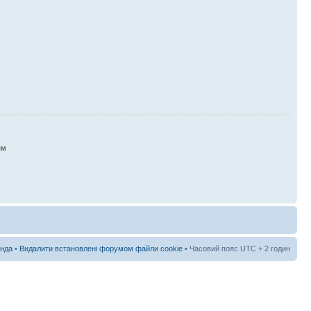
ям
нда
•
Видалити встановлені форумом файли cookie
• Часовий пояс UTC + 2 годин