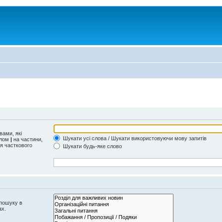
ами, які
Шукати усі слова / Шукати використовуючи мову запитів
олом
|
на частини,
ля часткового
Шукати будь-яке слово
 пошуку в
ах.