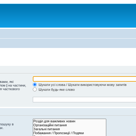
ами, які
Шукати усі слова / Шукати використовуючи мову запитів
олом
|
на частини,
ля часткового
Шукати будь-яке слово
 пошуку в
ах.