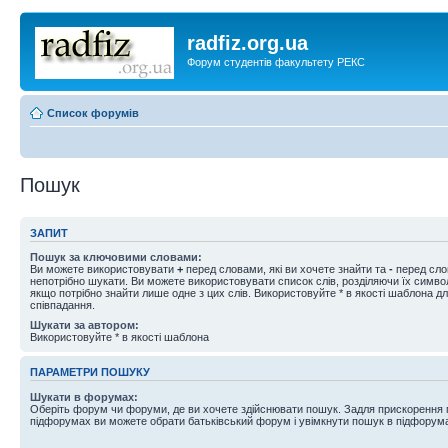
radfiz.org.ua
Форум студентів факультету РЕКС
Список форумів
Пошук
ЗАПИТ
Пошук за ключовими словами:
Ви можете використовувати
+
перед словами, які ви хочете знайти та
-
перед слов
непотрібно шукати. Ви можете використовувати список слів, розділяючи їх симв
якщо потрібно знайти лише одне з цих слів. Використовуйте * в якості шаблона д
співпадання.
Шукати за автором:
Використовуйте * в якості шаблона
ПАРАМЕТРИ ПОШУКУ
Шукати в форумах:
Оберіть форум чи форуми, де ви хочете здійснювати пошук. Задля прискорення
підфорумах ви можете обрати батьківський форум і увімкнути пошук в підфорум