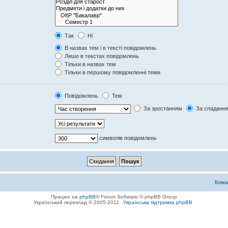
Так
Ні
В назвах тем і в тексті повідомлень
Лише в текстах повідомлень
Тільки в назвах тем
Тільки в першому повідомленні теми
Повідомлень
Тем
За зростанням
За спаданн
символів повідомлень
Кома
Працює на
phpBB
® Forum Software © phpBB Group
Український переклад © 2005-2011
Українська підтримка phpBB