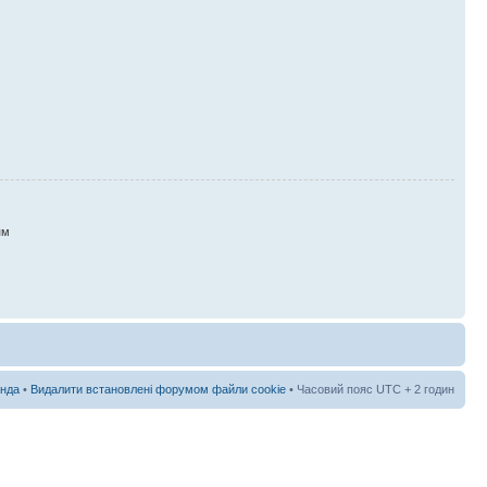
ям
нда
•
Видалити встановлені форумом файли cookie
• Часовий пояс UTC + 2 годин