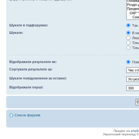
Шукати в підфорумах:
Так
Шукати:
В на
Лише
Тіль
Тіль
Відображати результати як:
Пов
Сортувати результати за:
Шукати повідомлення за останні:
Відображати перші:
Список форумів
Працює на
phpB
Український переклад 