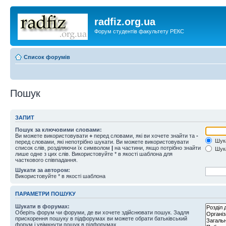
radfiz.org.ua
Форум студентів факультету РЕКС
Список форумів
Пошук
ЗАПИТ
Пошук за ключовими словами:
Ви можете використовувати
+
перед словами, які ви хочете знайти та
-
Шука
перед словами, які непотрібно шукати. Ви можете використовувати
список слів, розділяючи їх символом
|
на частини, якщо потрібно знайти
Шука
лише одне з цих слів. Використовуйте * в якості шаблона для
часткового співпадання.
Шукати за автором:
Використовуйте * в якості шаблона
ПАРАМЕТРИ ПОШУКУ
Шукати в форумах:
Оберіть форум чи форуми, де ви хочете здійснювати пошук. Задля
прискорення пошуку в підфорумах ви можете обрати батьківський
форум і увімкнути пошук в підфорумах.