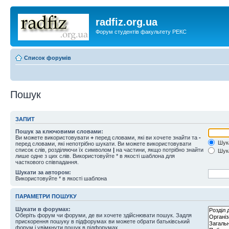
radfiz.org.ua
Форум студентів факультету РЕКС
Список форумів
Пошук
ЗАПИТ
Пошук за ключовими словами:
Ви можете використовувати
+
перед словами, які ви хочете знайти та
-
Шука
перед словами, які непотрібно шукати. Ви можете використовувати
список слів, розділяючи їх символом
|
на частини, якщо потрібно знайти
Шука
лише одне з цих слів. Використовуйте * в якості шаблона для
часткового співпадання.
Шукати за автором:
Використовуйте * в якості шаблона
ПАРАМЕТРИ ПОШУКУ
Шукати в форумах:
Оберіть форум чи форуми, де ви хочете здійснювати пошук. Задля
прискорення пошуку в підфорумах ви можете обрати батьківський
форум і увімкнути пошук в підфорумах.