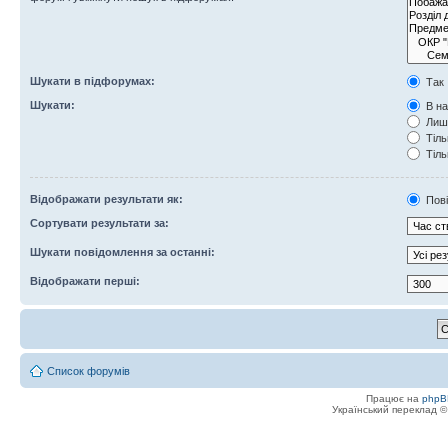
Шукати в підфорумах:
Так
Шукати:
В на
Лише
Тіль
Тіль
Відображати результати як:
Пов
Сортувати результати за:
Шукати повідомлення за останні:
Відображати перші:
Список форумів
Працює на
phpB
Український переклад 