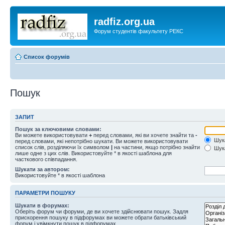
radfiz.org.ua
Форум студентів факультету РЕКС
Список форумів
Пошук
ЗАПИТ
Пошук за ключовими словами:
Ви можете використовувати
+
перед словами, які ви хочете знайти та
-
Шука
перед словами, які непотрібно шукати. Ви можете використовувати
список слів, розділяючи їх символом
|
на частини, якщо потрібно знайти
Шука
лише одне з цих слів. Використовуйте * в якості шаблона для
часткового співпадання.
Шукати за автором:
Використовуйте * в якості шаблона
ПАРАМЕТРИ ПОШУКУ
Шукати в форумах:
Оберіть форум чи форуми, де ви хочете здійснювати пошук. Задля
прискорення пошуку в підфорумах ви можете обрати батьківський
форум і увімкнути пошук в підфорумах.