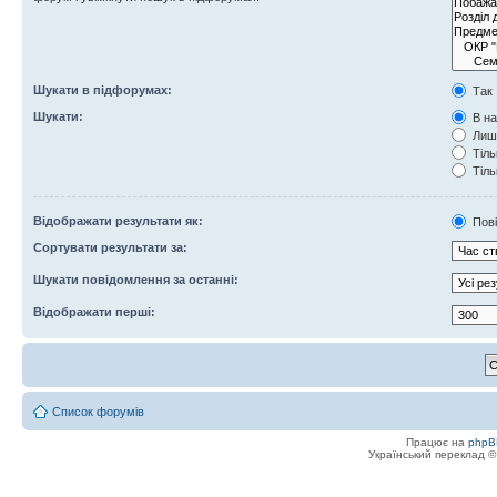
Шукати в підфорумах:
Так
Шукати:
В на
Лише
Тіль
Тіль
Відображати результати як:
Пов
Сортувати результати за:
Шукати повідомлення за останні:
Відображати перші:
Список форумів
Працює на
phpB
Український переклад 