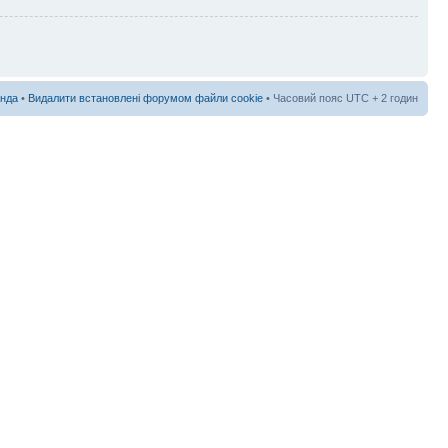
нда
•
Видалити встановлені форумом файли cookie
• Часовий пояс UTC + 2 годин