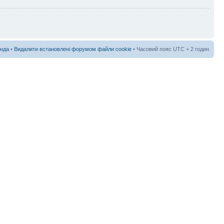
нда
•
Видалити встановлені форумом файли cookie
• Часовий пояс UTC + 2 годин