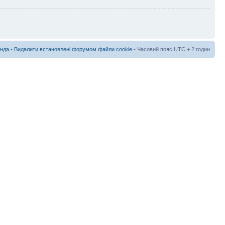
нда
•
Видалити встановлені форумом файли cookie
• Часовий пояс UTC + 2 годин