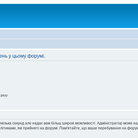
ень у цьому форумі.
 разу
екілька секунд але надає вам більш широкі можливості. Адміністратор може н
олітиками, які прийняті на форумі. Пам'ятайте, що ваше перебування на форум