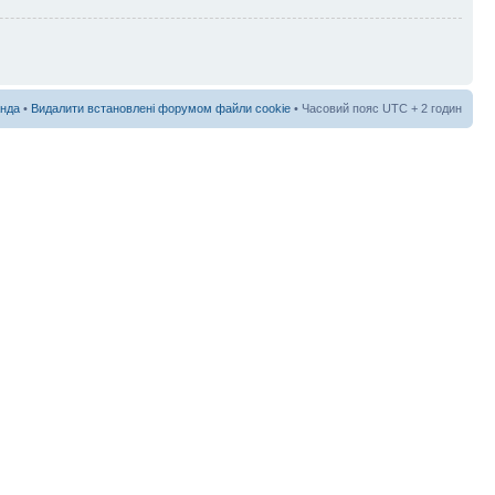
нда
•
Видалити встановлені форумом файли cookie
• Часовий пояс UTC + 2 годин