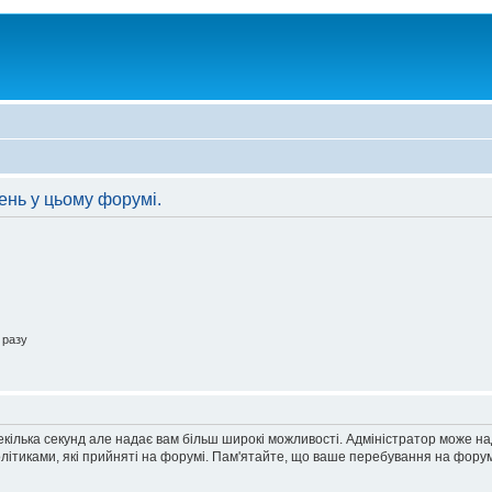
ень у цьому форумі.
 разу
екілька секунд але надає вам більш широкі можливості. Адміністратор може н
олітиками, які прийняті на форумі. Пам'ятайте, що ваше перебування на форум