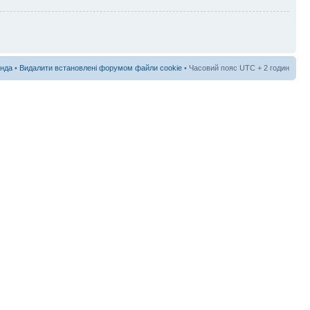
нда
•
Видалити встановлені форумом файли cookie
• Часовий пояс UTC + 2 годин