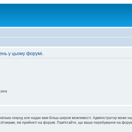
ень у цьому форумі.
 разу
екілька секунд але надає вам більш широкі можливості. Адміністратор може н
олітиками, які прийняті на форумі. Пам'ятайте, що ваше перебування на форум