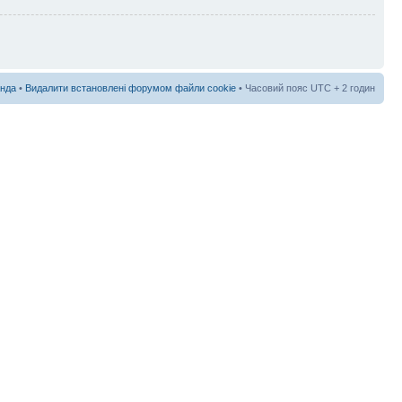
нда
•
Видалити встановлені форумом файли cookie
• Часовий пояс UTC + 2 годин