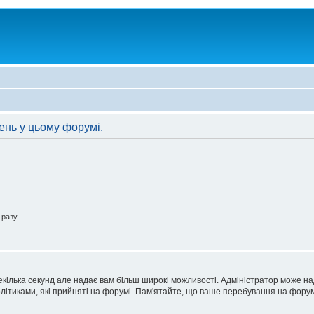
ень у цьому форумі.
 разу
екілька секунд але надає вам більш широкі можливості. Адміністратор може н
олітиками, які прийняті на форумі. Пам'ятайте, що ваше перебування на форум