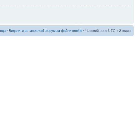
нда
•
Видалити встановлені форумом файли cookie
• Часовий пояс UTC + 2 годин