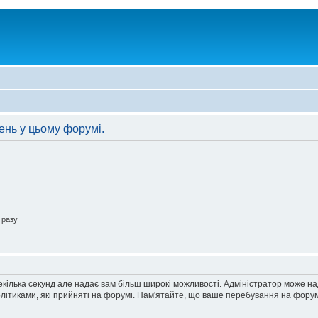
ень у цьому форумі.
 разу
екілька секунд але надає вам більш широкі можливості. Адміністратор може н
олітиками, які прийняті на форумі. Пам'ятайте, що ваше перебування на форум