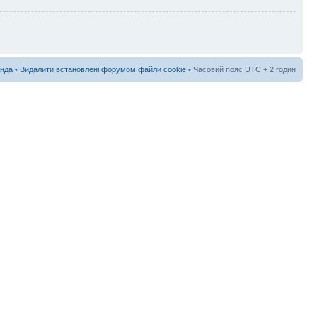
нда
•
Видалити встановлені форумом файли cookie
• Часовий пояс UTC + 2 годин