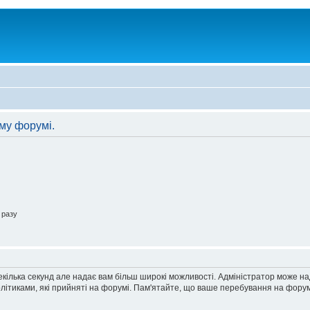
му форумі.
 разу
екілька секунд але надає вам більш широкі можливості. Адміністратор може н
олітиками, які прийняті на форумі. Пам'ятайте, що ваше перебування на форум