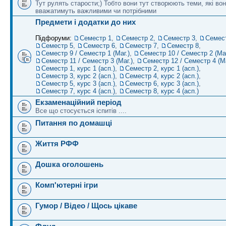
Тут рулять старости;) Тобто вони тут створюють теми, які во
вважатимуть важливими чи потрібними
Предмети і додатки до них
Підфоруми:
Семестр 1
,
Семестр 2
,
Семестр 3
,
Семес
Семестр 5
,
Семестр 6
,
Семестр 7
,
Семестр 8
,
Семестр 9 / Семестр 1 (Маг.)
,
Семестр 10 / Семестр 2 (Маг
Семестр 11 / Семестр 3 (Маг.)
,
Семестр 12 / Семестр 4 (Ма
Семестр 1, курс 1 (асп.)
,
Семестр 2, курс 1 (асп.)
,
Семестр 3, курс 2 (асп.)
,
Семестр 4, курс 2 (асп.)
,
Семестр 5, курс 3 (асп.)
,
Семестр 6, курс 3 (асп.)
,
Семестр 7, курс 4 (асп.)
,
Семестр 8, курс 4 (асп.)
Екзаменаційний період
Все що стосується іспитів ....
Питання по домашці
Життя РФФ
Дошка оголошень
Комп'ютерні ігри
Гумор / Відео / Щось цікаве