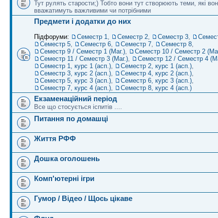
Тут рулять старости;) Тобто вони тут створюють теми, які во
вважатимуть важливими чи потрібними
Предмети і додатки до них
Підфоруми:
Семестр 1
,
Семестр 2
,
Семестр 3
,
Семес
Семестр 5
,
Семестр 6
,
Семестр 7
,
Семестр 8
,
Семестр 9 / Семестр 1 (Маг.)
,
Семестр 10 / Семестр 2 (Маг
Семестр 11 / Семестр 3 (Маг.)
,
Семестр 12 / Семестр 4 (Ма
Семестр 1, курс 1 (асп.)
,
Семестр 2, курс 1 (асп.)
,
Семестр 3, курс 2 (асп.)
,
Семестр 4, курс 2 (асп.)
,
Семестр 5, курс 3 (асп.)
,
Семестр 6, курс 3 (асп.)
,
Семестр 7, курс 4 (асп.)
,
Семестр 8, курс 4 (асп.)
Екзаменаційний період
Все що стосується іспитів ....
Питання по домашці
Життя РФФ
Дошка оголошень
Комп'ютерні ігри
Гумор / Відео / Щось цікаве