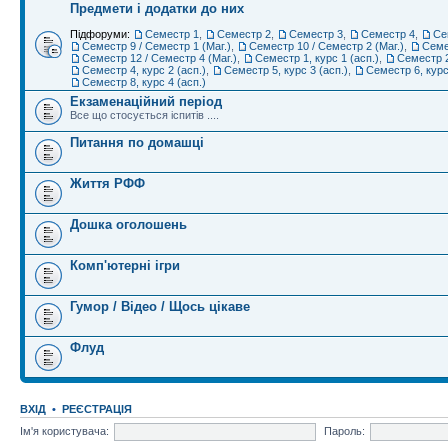
Предмети і додатки до них
Підфоруми:
Семестр 1
,
Семестр 2
,
Семестр 3
,
Семестр 4
,
Се
Семестр 9 / Семестр 1 (Маг.)
,
Семестр 10 / Семестр 2 (Маг.)
,
Семе
Семестр 12 / Семестр 4 (Маг.)
,
Семестр 1, курс 1 (асп.)
,
Семестр 2
Семестр 4, курс 2 (асп.)
,
Семестр 5, курс 3 (асп.)
,
Семестр 6, курс
Семестр 8, курс 4 (асп.)
Екзаменаційний період
Все що стосується іспитів ....
Питання по домашці
Життя РФФ
Дошка оголошень
Комп'ютерні ігри
Гумор / Відео / Щось цікаве
Флуд
ВХІД
•
РЕЄСТРАЦІЯ
Ім'я користувача:
Пароль: