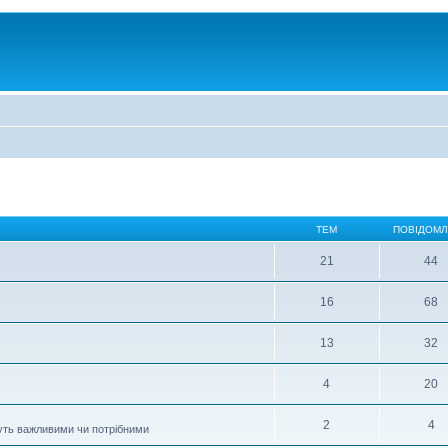
ТЕМ
ПОВІДОМ
21
44
16
68
13
32
4
20
2
4
муть важливими чи потрібними