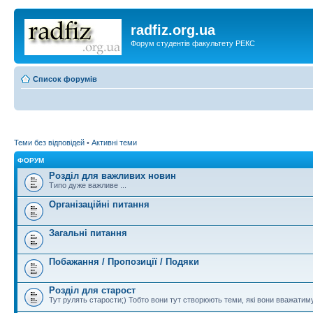
radfiz.org.ua
Форум студентів факультету РЕКС
Список форумів
Теми без відповідей
•
Активні теми
ФОРУМ
Розділ для важливих новин
Типо дуже важливе ...
Організаційні питання
Загальні питання
Побажання / Пропозиції / Подяки
Розділ для старост
Тут рулять старости;) Тобто вони тут створюють теми, які вони вважати