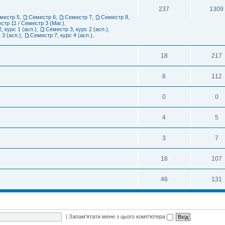
237
1309
местр 5
,
Семестр 6
,
Семестр 7
,
Семестр 8
,
стр 11 / Семестр 3 (Маг.)
,
, курс 1 (асп.)
,
Семестр 3, курс 2 (асп.)
,
 3 (асп.)
,
Семестр 7, курс 4 (асп.)
,
18
217
8
112
0
0
4
5
3
7
16
107
46
131
|
Запам'ятати мене з цього комп'ютера