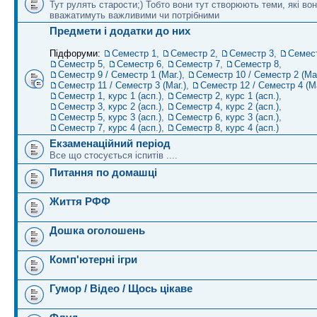
Тут рулять старости;) Тобто вони тут створюють теми, які во
вважатимуть важливими чи потрібними
Предмети і додатки до них
Підфоруми:
Семестр 1
,
Семестр 2
,
Семестр 3
,
Семес
Семестр 5
,
Семестр 6
,
Семестр 7
,
Семестр 8
,
Семестр 9 / Семестр 1 (Маг.)
,
Семестр 10 / Семестр 2 (Маг
Семестр 11 / Семестр 3 (Маг.)
,
Семестр 12 / Семестр 4 (Ма
Семестр 1, курс 1 (асп.)
,
Семестр 2, курс 1 (асп.)
,
Семестр 3, курс 2 (асп.)
,
Семестр 4, курс 2 (асп.)
,
Семестр 5, курс 3 (асп.)
,
Семестр 6, курс 3 (асп.)
,
Семестр 7, курс 4 (асп.)
,
Семестр 8, курс 4 (асп.)
Екзаменаційний період
Все що стосується іспитів ....
Питання по домашці
Життя РФФ
Дошка оголошень
Комп'ютерні ігри
Гумор / Відео / Щось цікаве