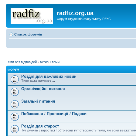
radfiz.org.ua
Форум студентів факультету РЕКС
Список форумів
Теми без відповідей
•
Активні теми
ФОРУМ
Розділ для важливих новин
Типо дуже важливе ...
Організаційні питання
Загальні питання
Побажання / Пропозиції / Подяки
Розділ для старост
Тут рулять старости;) Тобто вони тут створюють теми, які вони вважати