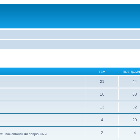
ТЕМ
ПОВІДОМ
21
44
16
68
13
32
4
20
2
4
муть важливими чи потрібними