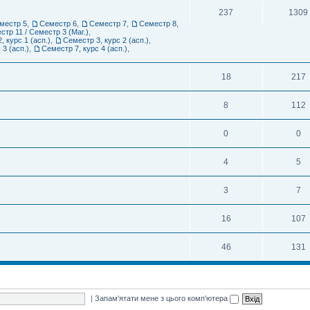
237
1309
местр 5
,
Семестр 6
,
Семестр 7
,
Семестр 8
,
стр 11 / Семестр 3 (Маг.)
,
, курс 1 (асп.)
,
Семестр 3, курс 2 (асп.)
,
 3 (асп.)
,
Семестр 7, курс 4 (асп.)
,
18
217
8
112
0
0
4
5
3
7
16
107
46
131
|
Запам'ятати мене з цього комп'ютера