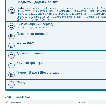
Предмети і додатки до них
Підфоруми:
Семестр 1
,
Семестр 2
,
Семестр 3
,
Семестр 4
,
Се
Семестр 9 / Семестр 1 (Маг.)
,
Семестр 10 / Семестр 2 (Маг.)
,
Семе
Семестр 12 / Семестр 4 (Маг.)
,
Семестр 1, курс 1 (асп.)
,
Семестр 2
Семестр 4, курс 2 (асп.)
,
Семестр 5, курс 3 (асп.)
,
Семестр 6, курс
Семестр 8, курс 4 (асп.)
Екзаменаційний період
Все що стосується іспитів ....
Питання по домашці
Життя РФФ
Дошка оголошень
Комп'ютерні ігри
Гумор / Відео / Щось цікаве
Флуд
ВХІД
•
РЕЄСТРАЦІЯ
Ім'я користувача:
Пароль: