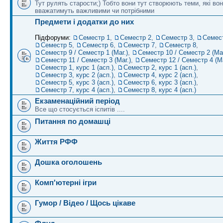
Тут рулять старости;) Тобто вони тут створюють теми, які во
вважатимуть важливими чи потрібними
Предмети і додатки до них
Підфоруми:
Семестр 1
,
Семестр 2
,
Семестр 3
,
Семес
Семестр 5
,
Семестр 6
,
Семестр 7
,
Семестр 8
,
Семестр 9 / Семестр 1 (Маг.)
,
Семестр 10 / Семестр 2 (Маг
Семестр 11 / Семестр 3 (Маг.)
,
Семестр 12 / Семестр 4 (Ма
Семестр 1, курс 1 (асп.)
,
Семестр 2, курс 1 (асп.)
,
Семестр 3, курс 2 (асп.)
,
Семестр 4, курс 2 (асп.)
,
Семестр 5, курс 3 (асп.)
,
Семестр 6, курс 3 (асп.)
,
Семестр 7, курс 4 (асп.)
,
Семестр 8, курс 4 (асп.)
Екзаменаційний період
Все що стосується іспитів ....
Питання по домашці
Життя РФФ
Дошка оголошень
Комп'ютерні ігри
Гумор / Відео / Щось цікаве