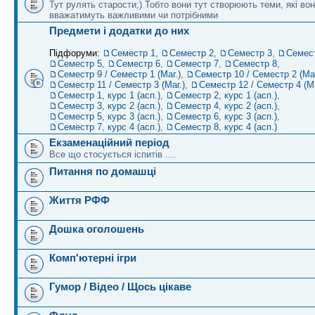
Тут рулять старости;) Тобто вони тут створюють теми, які во
вважатимуть важливими чи потрібними
Предмети і додатки до них
Підфоруми:
Семестр 1
,
Семестр 2
,
Семестр 3
,
Семес
Семестр 5
,
Семестр 6
,
Семестр 7
,
Семестр 8
,
Семестр 9 / Семестр 1 (Маг.)
,
Семестр 10 / Семестр 2 (Маг
Семестр 11 / Семестр 3 (Маг.)
,
Семестр 12 / Семестр 4 (Ма
Семестр 1, курс 1 (асп.)
,
Семестр 2, курс 1 (асп.)
,
Семестр 3, курс 2 (асп.)
,
Семестр 4, курс 2 (асп.)
,
Семестр 5, курс 3 (асп.)
,
Семестр 6, курс 3 (асп.)
,
Семестр 7, курс 4 (асп.)
,
Семестр 8, курс 4 (асп.)
Екзаменаційний період
Все що стосується іспитів ....
Питання по домашці
Життя РФФ
Дошка оголошень
Комп'ютерні ігри
Гумор / Відео / Щось цікаве