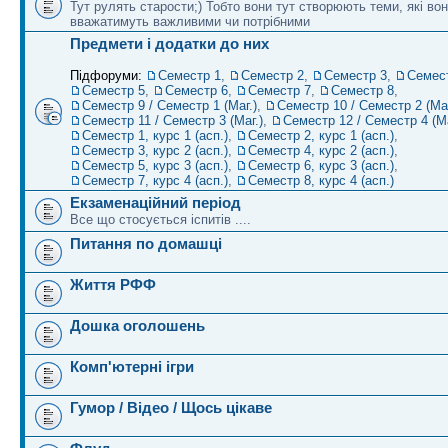
Тут рулять старости;) Тобто вони тут створюють теми, які во
вважатимуть важливими чи потрібними
Предмети і додатки до них
Підфоруми:
Семестр 1
,
Семестр 2
,
Семестр 3
,
Семес
Семестр 5
,
Семестр 6
,
Семестр 7
,
Семестр 8
,
Семестр 9 / Семестр 1 (Маг.)
,
Семестр 10 / Семестр 2 (Маг
Семестр 11 / Семестр 3 (Маг.)
,
Семестр 12 / Семестр 4 (Ма
Семестр 1, курс 1 (асп.)
,
Семестр 2, курс 1 (асп.)
,
Семестр 3, курс 2 (асп.)
,
Семестр 4, курс 2 (асп.)
,
Семестр 5, курс 3 (асп.)
,
Семестр 6, курс 3 (асп.)
,
Семестр 7, курс 4 (асп.)
,
Семестр 8, курс 4 (асп.)
Екзаменаційний період
Все що стосується іспитів ....
Питання по домашці
Життя РФФ
Дошка оголошень
Комп'ютерні ігри
Гумор / Відео / Щось цікаве