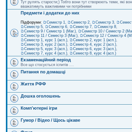
Тут рулять старости;) Тобто вони тут створюють теми, які во
вважатимуть важливими чи потрібними
Предмети і додатки до них
Підфоруми:
Семестр 1
,
Семестр 2
,
Семестр 3
,
Семес
Семестр 5
,
Семестр 6
,
Семестр 7
,
Семестр 8
,
Семестр 9 / Семестр 1 (Маг.)
,
Семестр 10 / Семестр 2 (Маг
Семестр 11 / Семестр 3 (Маг.)
,
Семестр 12 / Семестр 4 (Ма
Семестр 1, курс 1 (асп.)
,
Семестр 2, курс 1 (асп.)
,
Семестр 3, курс 2 (асп.)
,
Семестр 4, курс 2 (асп.)
,
Семестр 5, курс 3 (асп.)
,
Семестр 6, курс 3 (асп.)
,
Семестр 7, курс 4 (асп.)
,
Семестр 8, курс 4 (асп.)
Екзаменаційний період
Все що стосується іспитів ....
Питання по домашці
Життя РФФ
Дошка оголошень
Комп'ютерні ігри
Гумор / Відео / Щось цікаве