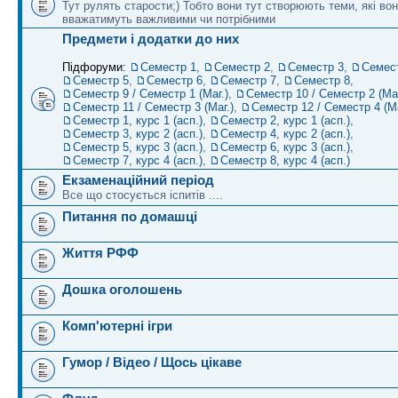
Тут рулять старости;) Тобто вони тут створюють теми, які во
вважатимуть важливими чи потрібними
Предмети і додатки до них
Підфоруми:
Семестр 1
,
Семестр 2
,
Семестр 3
,
Семес
Семестр 5
,
Семестр 6
,
Семестр 7
,
Семестр 8
,
Семестр 9 / Семестр 1 (Маг.)
,
Семестр 10 / Семестр 2 (Маг
Семестр 11 / Семестр 3 (Маг.)
,
Семестр 12 / Семестр 4 (Ма
Семестр 1, курс 1 (асп.)
,
Семестр 2, курс 1 (асп.)
,
Семестр 3, курс 2 (асп.)
,
Семестр 4, курс 2 (асп.)
,
Семестр 5, курс 3 (асп.)
,
Семестр 6, курс 3 (асп.)
,
Семестр 7, курс 4 (асп.)
,
Семестр 8, курс 4 (асп.)
Екзаменаційний період
Все що стосується іспитів ....
Питання по домашці
Життя РФФ
Дошка оголошень
Комп'ютерні ігри
Гумор / Відео / Щось цікаве