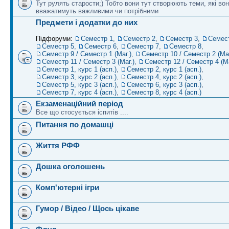
Тут рулять старости;) Тобто вони тут створюють теми, які во
вважатимуть важливими чи потрібними
Предмети і додатки до них
Підфоруми:
Семестр 1
,
Семестр 2
,
Семестр 3
,
Семес
Семестр 5
,
Семестр 6
,
Семестр 7
,
Семестр 8
,
Семестр 9 / Семестр 1 (Маг.)
,
Семестр 10 / Семестр 2 (Маг
Семестр 11 / Семестр 3 (Маг.)
,
Семестр 12 / Семестр 4 (Ма
Семестр 1, курс 1 (асп.)
,
Семестр 2, курс 1 (асп.)
,
Семестр 3, курс 2 (асп.)
,
Семестр 4, курс 2 (асп.)
,
Семестр 5, курс 3 (асп.)
,
Семестр 6, курс 3 (асп.)
,
Семестр 7, курс 4 (асп.)
,
Семестр 8, курс 4 (асп.)
Екзаменаційний період
Все що стосується іспитів ....
Питання по домашці
Життя РФФ
Дошка оголошень
Комп'ютерні ігри
Гумор / Відео / Щось цікаве