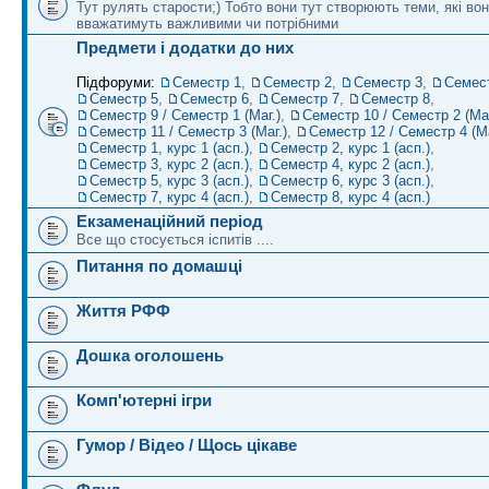
Тут рулять старости;) Тобто вони тут створюють теми, які во
вважатимуть важливими чи потрібними
Предмети і додатки до них
Підфоруми:
Семестр 1
,
Семестр 2
,
Семестр 3
,
Семес
Семестр 5
,
Семестр 6
,
Семестр 7
,
Семестр 8
,
Семестр 9 / Семестр 1 (Маг.)
,
Семестр 10 / Семестр 2 (Маг
Семестр 11 / Семестр 3 (Маг.)
,
Семестр 12 / Семестр 4 (Ма
Семестр 1, курс 1 (асп.)
,
Семестр 2, курс 1 (асп.)
,
Семестр 3, курс 2 (асп.)
,
Семестр 4, курс 2 (асп.)
,
Семестр 5, курс 3 (асп.)
,
Семестр 6, курс 3 (асп.)
,
Семестр 7, курс 4 (асп.)
,
Семестр 8, курс 4 (асп.)
Екзаменаційний період
Все що стосується іспитів ....
Питання по домашці
Життя РФФ
Дошка оголошень
Комп'ютерні ігри
Гумор / Відео / Щось цікаве