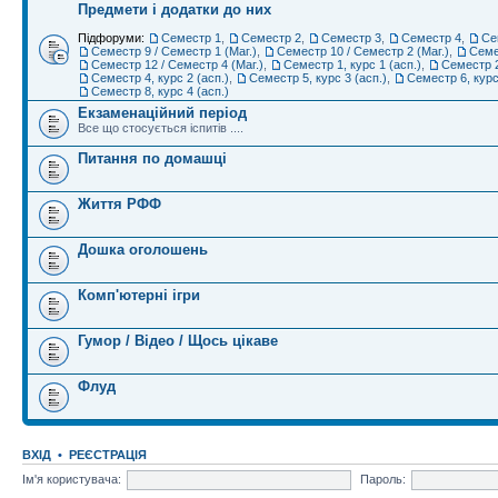
Предмети і додатки до них
Підфоруми:
Семестр 1
,
Семестр 2
,
Семестр 3
,
Семестр 4
,
Се
Семестр 9 / Семестр 1 (Маг.)
,
Семестр 10 / Семестр 2 (Маг.)
,
Семе
Семестр 12 / Семестр 4 (Маг.)
,
Семестр 1, курс 1 (асп.)
,
Семестр 2
Семестр 4, курс 2 (асп.)
,
Семестр 5, курс 3 (асп.)
,
Семестр 6, курс
Семестр 8, курс 4 (асп.)
Екзаменаційний період
Все що стосується іспитів ....
Питання по домашці
Життя РФФ
Дошка оголошень
Комп'ютерні ігри
Гумор / Відео / Щось цікаве
Флуд
ВХІД
•
РЕЄСТРАЦІЯ
Ім'я користувача:
Пароль: