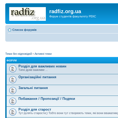
radfiz.org.ua
Форум студентів факультету РЕКС
Список форумів
Теми без відповідей
•
Активні теми
ФОРУМ
Розділ для важливих новин
Типо дуже важливе ...
Організаційні питання
Загальні питання
Побажання / Пропозиції / Подяки
Розділ для старост
Тут рулять старости;) Тобто вони тут створюють теми, які вони вважати