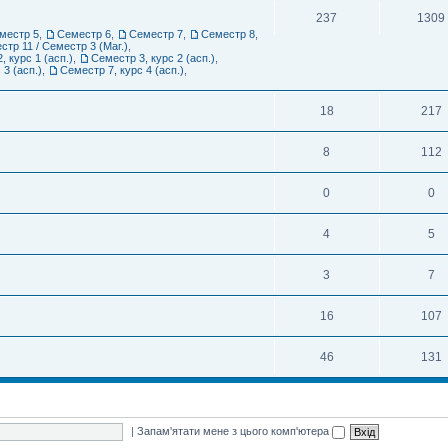
237
1309
местр 5
,
Семестр 6
,
Семестр 7
,
Семестр 8
,
стр 11 / Семестр 3 (Маг.)
,
, курс 1 (асп.)
,
Семестр 3, курс 2 (асп.)
,
 3 (асп.)
,
Семестр 7, курс 4 (асп.)
,
18
217
8
112
0
0
4
5
3
7
16
107
46
131
|
Запам'ятати мене з цього комп'ютера