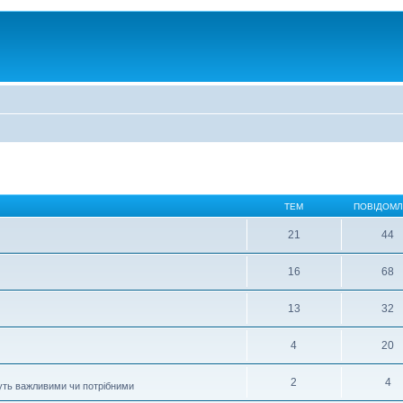
ТЕМ
ПОВІДОМ
21
44
16
68
13
32
4
20
2
4
муть важливими чи потрібними