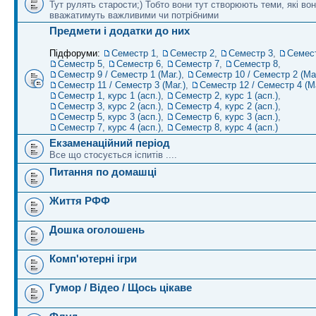
Тут рулять старости;) Тобто вони тут створюють теми, які во
вважатимуть важливими чи потрібними
Предмети і додатки до них
Підфоруми:
Семестр 1
,
Семестр 2
,
Семестр 3
,
Семес
Семестр 5
,
Семестр 6
,
Семестр 7
,
Семестр 8
,
Семестр 9 / Семестр 1 (Маг.)
,
Семестр 10 / Семестр 2 (Маг
Семестр 11 / Семестр 3 (Маг.)
,
Семестр 12 / Семестр 4 (Ма
Семестр 1, курс 1 (асп.)
,
Семестр 2, курс 1 (асп.)
,
Семестр 3, курс 2 (асп.)
,
Семестр 4, курс 2 (асп.)
,
Семестр 5, курс 3 (асп.)
,
Семестр 6, курс 3 (асп.)
,
Семестр 7, курс 4 (асп.)
,
Семестр 8, курс 4 (асп.)
Екзаменаційний період
Все що стосується іспитів ....
Питання по домашці
Життя РФФ
Дошка оголошень
Комп'ютерні ігри
Гумор / Відео / Щось цікаве